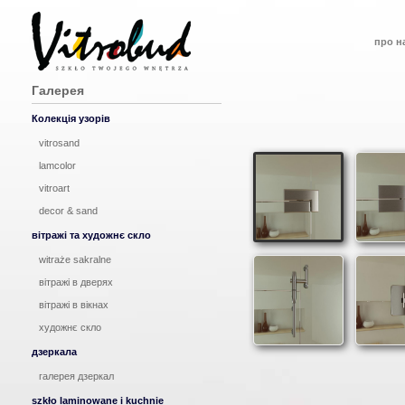
про н
Галерея
Колекція узорів
vitrosand
lamcolor
vitroart
decor & sand
вітражі та художнє скло
witraże sakralne
вітражі в дверях
вітражі в вікнах
художнє скло
дзеркала
галерея дзеркал
szkło laminowane i kuchnie